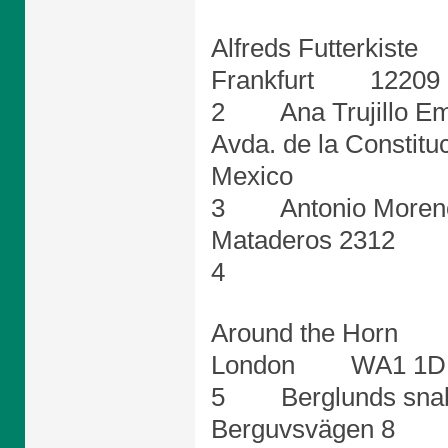
Alfreds Futterki
Frankfurt 122
2 Ana Trujillo E
Avda. de la Con
Mexico
3 Antonio More
Mataderos 2312
4
Around the Hor
London WA1 
5 Berglunds sn
Berguvsvägen 8