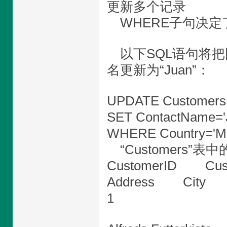
更新多个记录
WHERE子句决定
以下SQL语句将把国
名更新为“Juan”：
UPDATE Customers
SET ContactName='
WHERE Country='Me
“Customers”
CustomerID Cu
Address City 
1