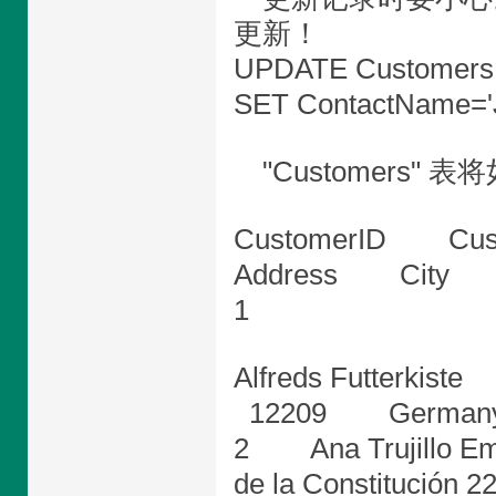
更新！
UPDATE Customers
SET ContactName='J
"Customers" 
CustomerID Cu
Address City 
1
Alfreds Futterk
12209 German
2 Ana Trujillo 
de la Constituc