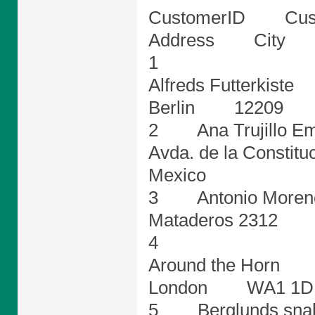
CustomerID Cu
Address City 
1
Alfreds Futterki
Berlin 12209 
2 Ana Trujillo E
Avda. de la Con
Mexico
3 Antonio More
Mataderos 2312
4
Around the Hor
London WA1 
5 Berglunds sn