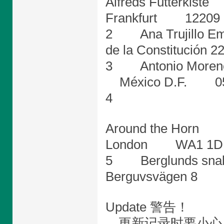
Alfreds Futterki
Frankfurt 122
2 Ana Trujillo 
de la Constituc
3 Antonio More
México D.F. 0
4
Around the Hor
London WA1 
5 Berglunds sn
Berguvsvägen 8
Update 警告！
更新记录时要小心。