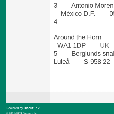
3 Antonio More
México D.F. 0
4
Around the Hor
WA1 1DP UK
5 Berglunds s
Luleå S-958 2
Powered by
Discuz!
7.2
© 2001-2009
Comsenz Inc.