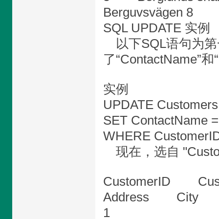
Berguvsvägen 8
SQL UPDATE 实例
以下SQL语句为第一个
了“ContactName”和“
实例
UPDATE Customers
SET ContactName = 'A
WHERE CustomerID 
现在，选自 "Cust
CustomerID Cu
Address City 
1