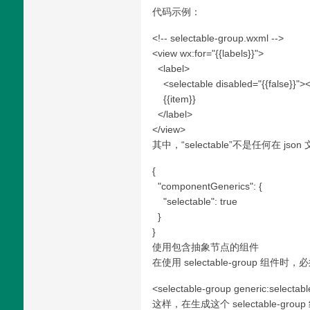
代码示例：
<!-- selectable-group.wxml -->
<view wx:for="{{labels}}">
<label>
<selectable disabled="{{false}}"><
{{item}}
</label>
</view>
其中，“selectable”不是任何在 js
{
"componentGenerics": {
"selectable": true
}
}
使用包含抽象节点的组件
在使用 selectable-group 组件时
<selectable-group generic:selectabl
这样，在生成这个 selectable-gro