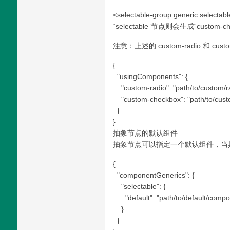
<selectable-group generic:selectab
“selectable”节点则会生成“custom-
注意：上述的 custom-radio 和 cus
{
"usingComponents": {
"custom-radio": "path/to/custom/ra
"custom-checkbox": "path/to/cust
}
}
抽象节点的默认组件
抽象节点可以指定一个默认组件，当具体
{
"componentGenerics": {
"selectable": {
"default": "path/to/default/compo
}
}