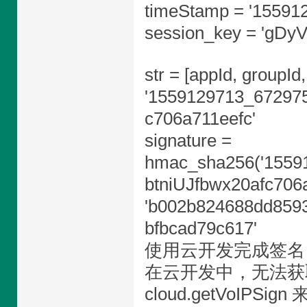
timeStamp = '15591
session_key = 'g
str = [appId, groupId,
'1559129713_67297
c706a711eefc'
signature =
hmac_sha256('155
btniUJfbwx20afc706a
'b002b824688dd859
bfbcad79c617'
使用云开发完成签名
在云开发中，无法获取 
cloud.getVoIPSi