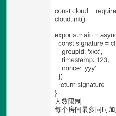
const cloud = require
cloud.init()
exports.main = async
const signature = c
groupId: 'xxx',
timestamp: 123,
nonce: 'yyy'
})
return signature
}
人数限制
每个房间最多同时加入