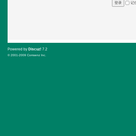
记
登录
Powered by
Discuz!
7.2
© 2001-2009
Comsenz Inc.