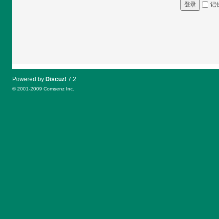
记
登录
Powered by
Discuz!
7.2
© 2001-2009
Comsenz Inc.