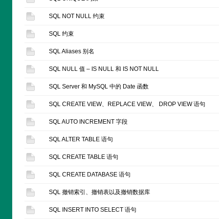
SQL NOT NULL 约束
SQL 约束
SQL Aliases 别名
SQL NULL 值 – IS NULL 和 IS NOT NULL
SQL Server 和 MySQL 中的 Date 函数
SQL CREATE VIEW、REPLACE VIEW、 DROP VIEW 语句
SQL AUTO INCREMENT 字段
SQL ALTER TABLE 语句
SQL CREATE TABLE 语句
SQL CREATE DATABASE 语句
SQL 撤销索引、撤销表以及撤销数据库
SQL INSERT INTO SELECT 语句