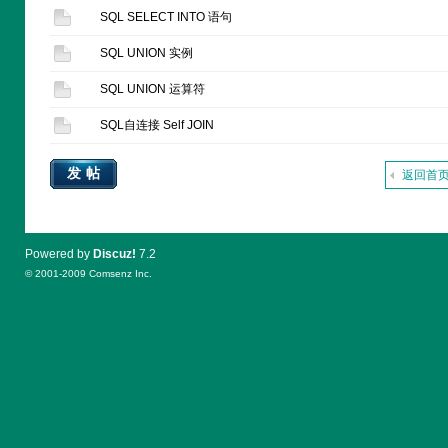
SQL SELECT INTO 语句
SQL UNION 实例
SQL UNION 运算符
SQL自连接 Self JOIN
发帖
返回首
Powered by
Discuz!
7.2
© 2001-2009
Comsenz Inc.