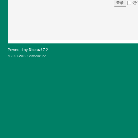
记
登录
Powered by
Discuz!
7.2
© 2001-2009
Comsenz Inc.