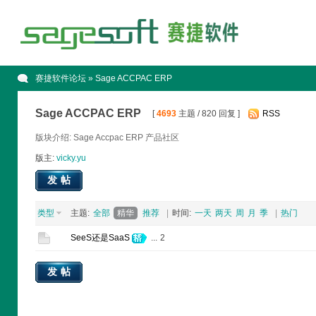
赛捷软件论坛
» Sage ACCPAC ERP
Sage ACCPAC ERP
[
4693
主题 / 820 回复 ]
RSS
版块介绍: Sage Accpac ERP 产品社区
版主:
vicky.yu
发帖
类型
主题:
全部
精华
推荐
|
时间:
一天
两天
周
月
季
|
热门
SeeS还是SaaS
...
2
发帖