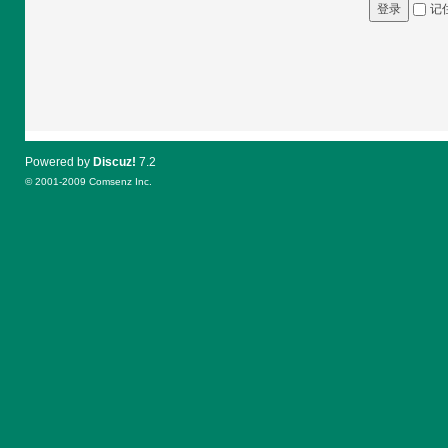
记
登录
Powered by
Discuz!
7.2
© 2001-2009
Comsenz Inc.