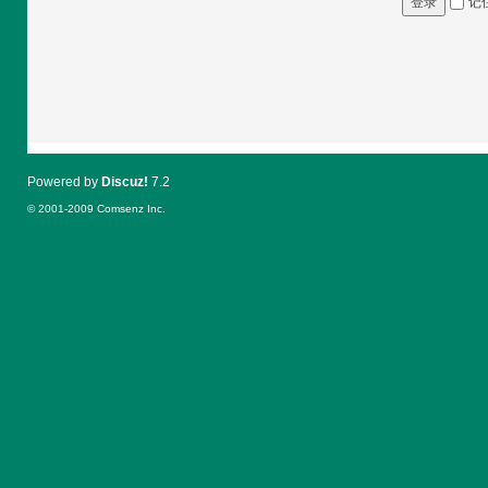
记
登录
Powered by
Discuz!
7.2
© 2001-2009
Comsenz Inc.